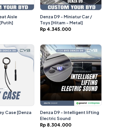
eat Aisle
Denza D9 - Miniatur Car /
[Putih]
Toys [Hitam - Metal]
Rp 4.345.000
ey Case [Denza
Denza D9 - Intelligent lifting
Electric Sound
Rp 8.304.000