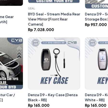
SEAL
Denza D9 - S
BYD Seal - Stream Media Rear
one Gear
Storage Box 
View Mirror [Front Rear
tih]
Camera]
Rp 957.000
Rp 7.028.000
tur Car /
Denza D9 - Key Case [Denza
Denza D9 - K
C]
Black - RB]
White - RB]
Rp 165.000
Rp 165.000