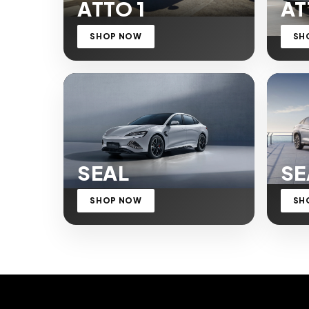
ATTO 1
AT
SHOP NOW
SH
SEAL
SE
SHOP NOW
SH