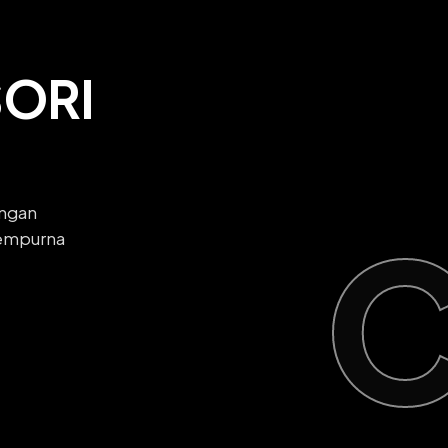
ORI
engan
sempurna