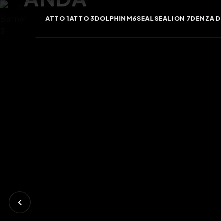
ANDA
ATTO 1
ATTO 3
DOLPHIN
M6
SEAL
SEALION 7
DENZA D