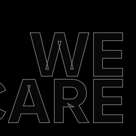
WE
CARE