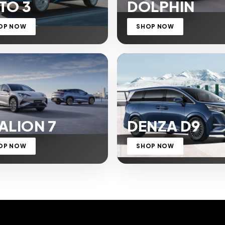
TO 3
DOLPHIN
OP NOW
SHOP NOW
ALION 7
DENZA D9
OP NOW
SHOP NOW