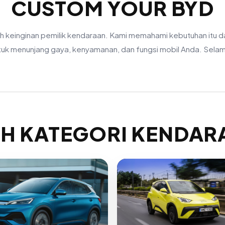
CUSTOM YOUR BYD
keinginan pemilik kendaraan. Kami memahami kebutuhan itu d
tuk menunjang gaya, kenyamanan, dan fungsi mobil Anda. Selam
IH KATEGORI KENDA