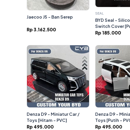
SEAL
Jaecoo J5 - Ban Serep
BYD Seal - Silic
Switch Cover [Pu
Rp 3.162.500
Rp 185.000
Denza D9 - Miniatur Car /
Denza D9 - Minia
Toys [Hitam - PVC]
Toys [Putih - PV
Rp 495.000
Rp 495.000