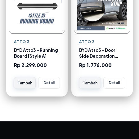
ATTO 3
ATTO 3
BYD Atto3 - Running
BYD Atto3 - Door
Board [Style A]
Side Decoration
Strip [Carbon]
Rp 2.299.000
Rp 1.776.000
Detail
Detail
Tambah
Tambah