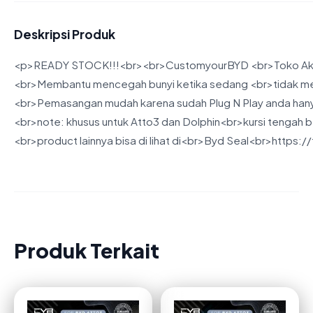
Deskripsi Produk
<p>READY STOCK!!!<br><br>CustomyourBYD <br>Toko Aksesor
<br>Membantu mencegah bunyi ketika sedang <br>tidak meng
<br>Pemasangan mudah karena sudah Plug N Play anda hanya
<br>note: khusus untuk Atto3 dan Dolphin<br>kursi tengah b
<br>product lainnya bisa di lihat di<br>Byd Seal<br>ht
Produk Terkait