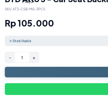
SKU: AT3-CSB-MG-3PCS
Rp 105.000
Stok Habis
-
+