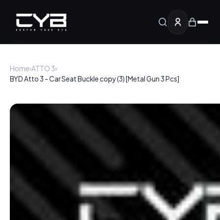
Home
›
ATTO 3
›
BYD Atto 3 - Car Seat Buckle copy (3) [Metal Gun 3 Pcs]