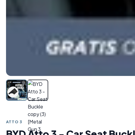
ATTO 3
BYD Atto 3 - Car Seat Buckl