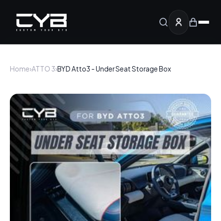
Home
›
ATTO 3
›
BYD Atto3 - Under Seat Storage Box