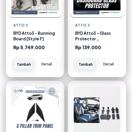
ATTO 3
ATTO 3
BYD Atto3 - Running
BYD Atto3 - Glass
Board [Style F]
Protector
Dashboard ( 5 in )
Rp 5.749.000
Rp 139.000
Detail
Detail
Tambah
Tambah