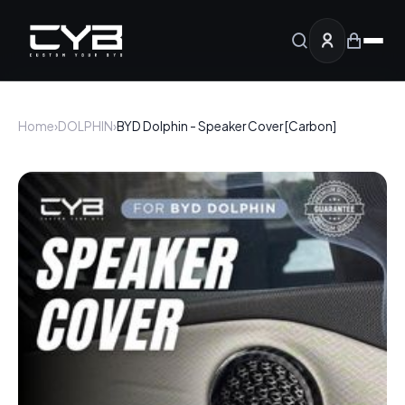
Home
›
DOLPHIN
›
BYD Dolphin - Speaker Cover [Carbon]