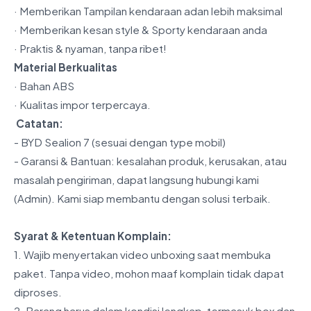
· Memberikan Tampilan kendaraan adan lebih maksimal
· Memberikan kesan style & Sporty kendaraan anda
· Praktis & nyaman, tanpa ribet!
Material Berkualitas
· Bahan ABS
· Kualitas impor terpercaya.
️ Catatan:
- BYD Sealion 7 (sesuai dengan type mobil)
- Garansi & Bantuan: kesalahan produk, kerusakan, atau
masalah pengiriman, dapat langsung hubungi kami
(Admin). Kami siap membantu dengan solusi terbaik.
Syarat & Ketentuan Komplain:
1. Wajib menyertakan video unboxing saat membuka
paket. Tanpa video, mohon maaf komplain tidak dapat
diproses.
2. Barang harus dalam kondisi lengkap, termasuk box dan