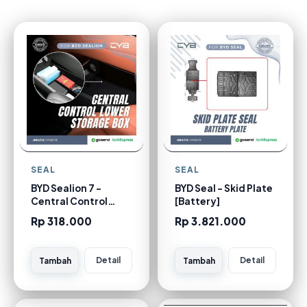
SEAL
SEAL
BYD Sealion 7 -
BYD Seal - Skid Plate
Central Control
[Battery]
Lower Storage Box
Rp 318.000
Rp 3.821.000
Detail
Detail
Tambah
Tambah