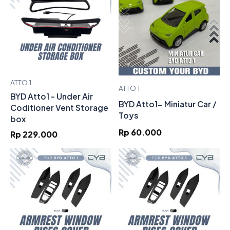
ATTO 1
ATTO 1
BYD Atto1 - Under Air
BYD Atto1- Miniatur Car /
Coditioner Vent Storage
Toys
box
Rp 60.000
Rp 229.000