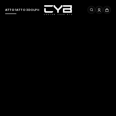
ATTO 1
ATTO 3
DOLPHIN
M6
SEAL
SEALION 7
DENZA D9